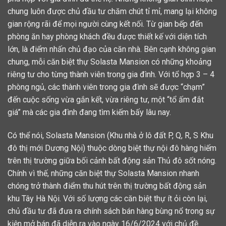
chung luôn được chủ đầu tư chăm chút tỉ mỉ, mang lại không
gian rộng rãi để mọi người cùng kết nối. Từ gian bếp đến
phòng ăn hay phòng khách đều được thiết kế với diện tích
lớn, là điểm nhấn chủ đạo của căn nhà. Bên cạnh không gian
chung, mỗi căn biệt thự Solasta Mansion có những khoảng
riêng tư cho từng thành viên trong gia đình. Với tổ hợp 3 – 4
phòng ngủ, các thành viên trong gia đình sẽ được “chạm”
đến cuộc sống vừa gắn kết, vừa riêng tư, một “tổ ấm đắt
giá” mà các gia đình đang tìm kiếm bấy lâu nay.
Có thể nói, Solasta Mansion (Khu nhà ở lô đất P, Q, R, S Khu
đô thị mới Dương Nội) thuộc dòng biệt thự nội đô hàng hiếm
trên thị trường giữa bối cảnh bất động sản Thủ đô sốt nóng.
Chính vì thế, những căn biệt thự Solasta Mansion nhanh
chóng trở thành điểm thu hút trên thị trường bất động sản
khu Tây Hà Nội. Với số lượng các căn biệt thự ít ỏi còn lại,
chủ đầu tư đã đưa ra chính sách bán hàng bùng nổ trong sự
kiện mở bán đã diễn ra vào ngày 16/6/2024 với chủ đề