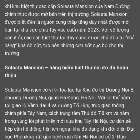
khi khu biệt thự cao cấp Solasta Mansion của Nam Cường
chính thức được mở bán trên thị trường. Solasta Mansion
được biết đến là nguồn cung thấp tầng duy nhất được mở
bán tại khu vực phía Tây vào cuối năm 2023. Với số lượng
căn ít ỏi, các căn biệt thự tại đây cũng được chủ đầu tư “nhả
hàng” khá dè dặt, tạo nên những cơn sốt cục bộ cho thị
trường.
Solasta Mansion – hàng hiếm biệt thự nội đô đã hoàn
thiện
Solasta Mansion có vị trí tọa lạc tại Khu đô thị Dương Nội B,
phường Dương Nội, quận Hà Đông, Hà Nội. Với lợi thế nằm
tại giao lộ Vành đai 4 và đường Tố Hữu, trục giao thông
chính phía Tây Nam, cách trung tâm Thủ đô 7,8 km và nằm
trong vùng lõi phát triển mới của khu Tây Hà Nội, cư dân sẽ
tiếp cận hệ thống tiện ích ngoại khu đa dạng khi đối diện Đại
học Phenikaa, rất gần bệnh viện Nhi Hà Nội cơ sở 2. Đặc