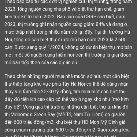
Theo báo cáo từ các đơn vị nghiên cứu thị trường, trong năm
2023, tổng nguồn cung nhà phố và biệt thự hạn chế, giảm
liên tục kể từ năm 2022. Báo cáo của CBRE cho biết, năm
2023, thị trường ghi nhận nguồn cung giảm 84% và đang ở
mức thấp nhất trong nhiều năm trở lại đây. Tại thị trường Hà
Nội, tổng số căn biệt thự được mở bán năm 2023 là 2.600
căn. Bước sang quý 1/2024, không có dự án biệt thự mở bán
mới, một số nguồn cung hiếm hoi trên thị trường là giai đoạn
mở bán tiếp theo của các dự án cũ.
Theo chân những người mua nhà muốn sở hữu một căn biệt
thự thấp tầng khu vực phía Tây Hà Nội có thể dễ dàng nhận
thấy với tầm tiền 20-30 tỷ đồng, tìm mua một căn biệt thự
đầy đủ tiện ích cao cấp có thể vào ở ngay khó như “mò kim
đáy bể”. Vòng qua thị trường, những căn biệt thự tại khu đô
thị Vinhomes Green Bay (Mễ Trì, Nam Từ Liêm) có giá lên
đến 600 triệu đồng/m2, khu biệt thự HD Mon Mỹ Đình giá
cũng chạm ngưỡng gần 500 triệu đồng/m2. Xuôi xuống khu