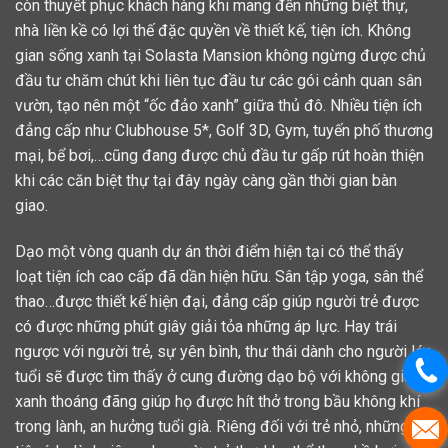
còn thuyết phục khách hàng khi mang đến những biệt thự,
nhà liền kề có lợi thế đặc quyền về thiết kế, tiện ích. Không
gian sống xanh tại Solasta Mansion không ngừng được chủ
đầu tư chăm chút khi liên tục đầu tư các gói cảnh quan sân
vườn, tạo nên một “ốc đảo xanh” giữa thủ đô. Nhiều tiện ích
đẳng cấp như Clubhouse 5*, Golf 3D, Gym, tuyến phố thương
mại, bể bơi,…cũng đang được chủ đầu tư gấp rút hoàn thiện
khi các căn biệt thự tại đây ngày càng gần thời gian bàn
giao.
Dạo một vòng quanh dự án thời điểm hiện tại có thể thấy
loạt tiện ích cao cấp đã dần hiện hữu. Sân tập yoga, sân thể
thao…được thiết kế hiện đại, đẳng cấp giúp người trẻ được
có được những phút giây giải tỏa những áp lực. Hay trái
ngược với người trẻ, sự yên bình, thư thái dành cho người lớn
tuổi sẽ được tìm thấy ở cung đường dạo bộ với không gian
xanh thoáng đãng giúp họ được hít thở trong bầu không khí
trong lành, an hưởng tuổi già. Riêng đối với trẻ nhỏ, những