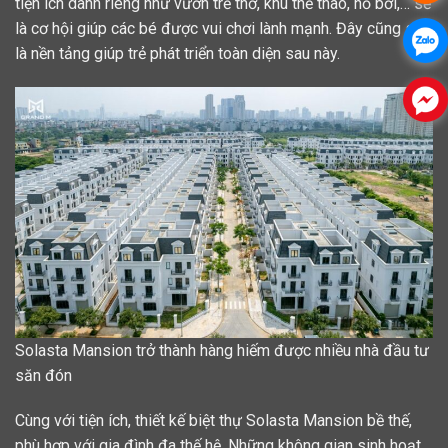
tiện ích dành riêng như vườn trẻ thơ, khu thể thao, hồ bơi,… sẽ
là cơ hội giúp các bé được vui chơi lành mạnh. Đây cũng sẽ
là nền tảng giúp trẻ phát triển toàn diện sau này.
Solasta Mansion trở thành hàng hiếm được nhiều nhà đầu tư
săn đón
Cùng với tiện ích, thiết kế biệt thự Solasta Mansion bề thế,
phù hợp với gia đình đa thế hệ. Những không gian sinh hoạt