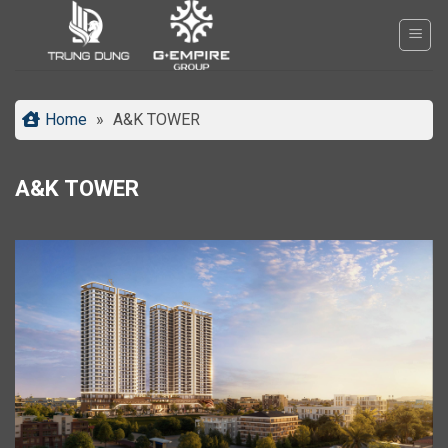
Bỏ
qua
nội
dung
Home
»
A&K TOWER
A&K TOWER