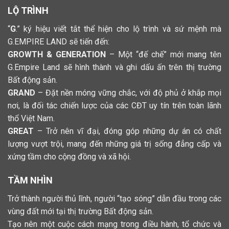
LỘ TRÌNH
“
G
.” ký hiệu viết tắt thể hiện cho lộ trình và sứ mệnh mà
G.EMPIRE LAND sẽ tiến đến:
GROWTH & GENERATION
– Một “đế chế” mới mang tên
G.Empire Land sẽ hình thành và ghi dấu ấn trên thị trường
Bất động sản.
GRAND
– Đặt nền móng vững chắc, với độ phủ ở khắp mọi
nơi, là đối tác chiến lược của các CĐT uy tín trên toàn lãnh
thổ Việt Nam.
GREAT
– Trở nên vĩ đại, đóng góp những dự án có chất
lượng vượt trội, mang đến những giá trị sống đẳng cấp và
xứng tầm cho cộng đồng và xã hội.
TẦM NHÌN
Trở thành người thủ lĩnh, người “tạo sóng” dẫn đầu trong các
vùng đất mới tại thị trường Bất động sản.
Tạo nên một cuộc cách mạng trong điều hành, tổ chức và