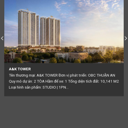
VINHOMES GALAXY – VINHOMES CAO XÀ LÁ
DỰ ÁN VINHOMES CAO XÀ LÁ Dự án Vinhomes Cao Xà Lá hay
còn gọi là Vinhomes Galaxy là đại đô thị mới được Vingroup phát
triển tại vị trí đắc địa thuộc ba phường:...