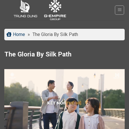
Bỏ
qua
nội
dung
Home
»
The Gloria By Silk Path
The Gloria By Silk Path