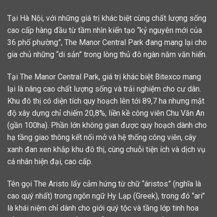
Tại Hà Nội, với những giá trị khác biệt cùng chất lượng sống
cao cấp hàng đầu từ tầm nhìn kiến tạo “kỷ nguyên mới của
36 phố phường”, The Manor Central Park đang mang lại cho
gia chủ những “di sản” trong lòng thủ đô ngàn năm văn hiến.
Tại The Manor Central Park, giá trị khác biệt Bitexco mang
lại là nâng cao chất lượng sống và trải nghiệm cho cư dân.
Khu đô thị có diện tích quy hoạch lên tới 89,7 ha nhưng mật
độ xây dựng chỉ chiếm 20,8%, liền kề công viên Chu Văn An
(gần 100ha). Phần lớn không gian được quy hoạch dành cho
hạ tầng giao thông kết nối mở và hệ thống công viên, cây
xanh đan xen khắp khu đô thị, cùng chuỗi tiện ích và dịch vụ
cá nhân hiện đại, cao cấp.
Tên gọi The Aristo lấy cảm hứng từ chữ “áristos” (nghĩa là
cao quý nhất) trong ngôn ngữ Hy Lạp (Greek), trong đó ‘’ari’’
là khái niệm chỉ dành cho giới quý tộc và tầng lớp tinh hoa