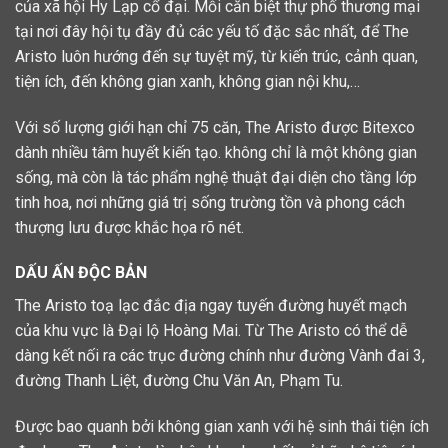
của xã hội Hy Lạp cổ đại. Mỗi căn biệt thự phố thương mại
tại nơi đây hội tụ đầy đủ các yếu tố đặc sắc nhất, để The
Aristo luôn hướng đến sự tuyệt mỹ, từ kiến trúc, cảnh quan,
tiện ích, đến không gian xanh, không gian nội khu,…
Với số lượng giới hạn chỉ 75 căn, The Aristo được Bitexco
dành nhiều tâm huyết kiến tạo. không chỉ là một không gian
sống, mà còn là tác phẩm nghệ thuật đại diện cho tầng lớp
tinh hoa, nơi những giá trị sống trường tồn và phong cách
thượng lưu được khắc họa rõ nét.
DẤU ẤN ĐỘC BẢN
The Aristo toạ lạc đắc địa ngay tuyến đường huyết mạch
của khu vực là Đại lộ Hoàng Mai. Từ The Aristo có thể dễ
dàng kết nối ra các trục đường chính như đường Vành đai 3,
đường Thanh Liệt, đường Chu Văn An, Phạm Tu.
Được bao quanh bởi không gian xanh với hệ sinh thái tiện ích