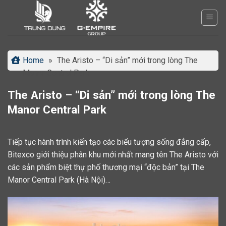
Bỏ
qua
nội
dung
Home
»
The Aristo – “Di sản” mới trong lòng The
Manor Central Park
The Aristo – “Di sản” mới trong lòng The
Manor Central Park
Tiếp tục hành trình kiến tạo các biểu tượng sống đẳng cấp,
Bitexco giới thiệu phân khu mới nhất mang tên The Aristo với
các sản phẩm biệt thự phố thương mại “độc bản” tại The
Manor Central Park (Hà Nội)…