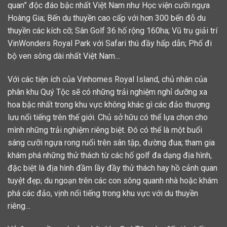
quan” độc đáo bậc nhất Việt Nam như Học viện cưỡi ngựa
Hoàng Gia; Bến du thuyền cao cấp với hơn 300 bến đỗ du
thuyền các kích cỡ; Sân Golf 36 hố rộng 160ha; Vũ trụ giải trí
VinWonders Royal Park với Safari thú đầy hấp dẫn; Phố đi
bộ ven sông dài nhất Việt Nam…
Với các tiện ích của Vinhomes Royal Island, chủ nhân của
phân khu Quý Tộc sẽ có những trải nghiệm nghỉ dưỡng xa
hoa bậc nhất trong khu vực không khác gì các đảo thượng
lưu nổi tiếng trên thế giới. Chủ sở hữu có thể lựa chọn cho
mình những trải nghiệm riêng biệt. Đó có thể là một buổi
sáng cưỡi ngựa rong ruổi trên sân tập, đường đua; tham gia
khám phá những thử thách từ các hố golf đa dạng địa hình,
đặc biệt là địa hình đầm lầy đầy thử thách hay hồ cảnh quan
tuyệt đẹp; du ngoạn trên các con sông quanh nhà hoặc khám
phá các đảo, vịnh nổi tiếng trong khu vực với du thuyền
riêng…