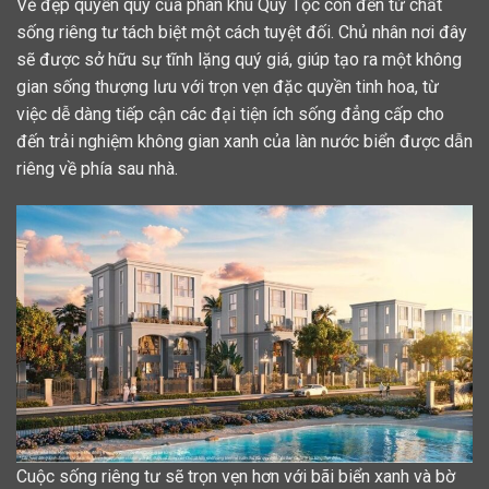
Vẻ đẹp quyền quý của phân khu Quý Tộc còn đến từ chất
sống riêng tư tách biệt một cách tuyệt đối. Chủ nhân nơi đây
sẽ được sở hữu sự tĩnh lặng quý giá, giúp tạo ra một không
gian sống thượng lưu với trọn vẹn đặc quyền tinh hoa, từ
việc dễ dàng tiếp cận các đại tiện ích sống đẳng cấp cho
đến trải nghiệm không gian xanh của làn nước biển được dẫn
riêng về phía sau nhà.
Cuộc sống riêng tư sẽ trọn vẹn hơn với bãi biển xanh và bờ