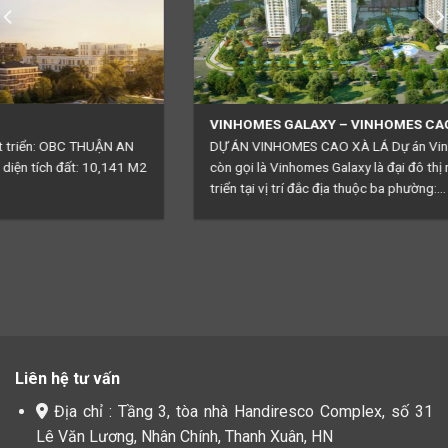
VINHOMES GALAXY – VINHOMES CAO XÀ LÁ
DỰ ÁN VINHOMES CAO XÀ LÁ Dự án Vinhomes Cao Xà Lá hay
còn gọi là Vinhomes Galaxy là đại đô thị mới được Vingroup phát
triển tại vị trí đắc địa thuộc ba phường:...
Liên hệ tư vấn
Địa chỉ : Tầng 3, tòa nhà Handiresco Complex, số 31
Lê Văn Lương, Nhân Chính, Thanh Xuân, HN