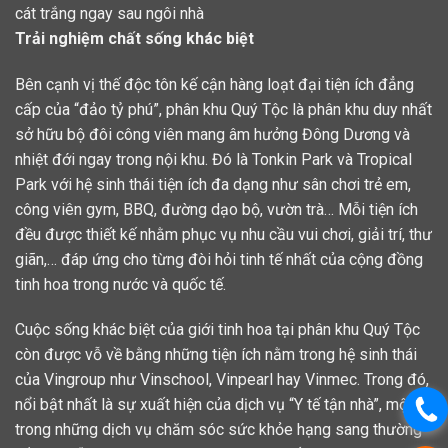
cát trắng ngay sau ngôi nhà
Trải nghiệm chất sống khác biệt
Bên cạnh vị thế độc tôn kế cận hàng loạt đại tiện ích đẳng
cấp của “đảo tỷ phú”, phân khu Quý Tộc là phân khu duy nhất
sở hữu bộ đôi công viên mang âm hưởng Đông Dương và
nhiệt đới ngay trong nội khu. Đó là Tonkin Park và Tropical
Park với hệ sinh thái tiện ích đa dạng như sân chơi trẻ em,
công viên gym, BBQ, đường dạo bộ, vườn trà… Mỗi tiện ích
đều được thiết kế nhằm phục vụ nhu cầu vui chơi, giải trí, thư
giãn,… đáp ứng cho từng đòi hỏi tinh tế nhất của cộng đồng
tinh hoa trong nước và quốc tế.
Cuộc sống khác biệt của giới tinh hoa tại phân khu Quý Tộc
còn được vỗ về bằng những tiện ích nằm trong hệ sinh thái
của Vingroup như Vinschool, Vinpearl hay Vinmec. Trong đó,
nổi bật nhất là sự xuất hiện của dịch vụ “Y tế tận nhà”, một
trong những dịch vụ chăm sóc sức khỏe hạng sang thường