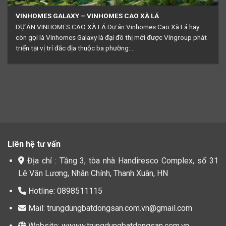
VINHOMES GALAXY – VINHOMES CAO XÀ LÁ
DỰ ÁN VINHOMES CAO XÀ LÁ Dự án Vinhomes Cao Xà Lá hay
còn gọi là Vinhomes Galaxy là đại đô thị mới được Vingroup phát
triển tại vị trí đắc địa thuộc ba phường:...
Liên hệ tư vấn
Địa chỉ : Tầng 3, tòa nhà Handiresco Complex, số 31
Lê Văn Lương, Nhân Chính, Thanh Xuân, HN
Hotline: 0898511115
Mail: trungdungbatdongsan.com.vn@gmail.com
Website: wwww.trungdungbatdongsan.com.vn