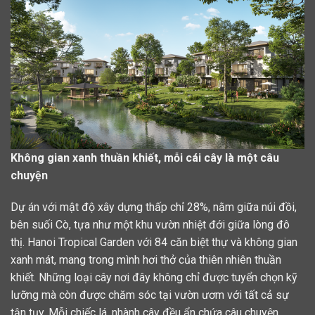
Không gian xanh thuần khiết, mỗi cái cây là một câu
chuyện
Dự án với mật độ xây dựng thấp chỉ 28%, nằm giữa núi đồi,
bên suối Cò, tựa như một khu vườn nhiệt đới giữa lòng đô
thị. Hanoi Tropical Garden với 84 căn biệt thự và không gian
xanh mát, mang trong mình hơi thở của thiên nhiên thuần
khiết. Những loại cây nơi đây không chỉ được tuyển chọn kỹ
lưỡng mà còn được chăm sóc tại vườn ươm với tất cả sự
tận tụy. Mỗi chiếc lá, nhành cây đều ẩn chứa câu chuyện