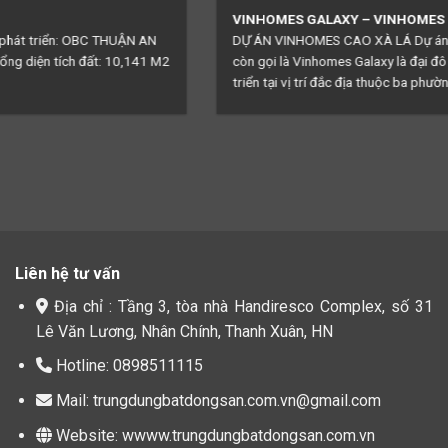
VINHOMES GALAXY – VINHOMES CAO XÀ LÁ
DỰ ÁN VINHOMES CAO XÀ LÁ Dự án Vinhomes Cao Xà Lá hay
còn gọi là Vinhomes Galaxy là đại đô thị mới được Vingroup phát
triển tại vị trí đắc địa thuộc ba phường:...
Liên hệ tư vấn
Địa chỉ : Tầng 3, tòa nhà Handiresco Complex, số 31
Lê Văn Lương, Nhân Chính, Thanh Xuân, HN
Hotline: 0898511115
Mail: trungdungbatdongsan.com.vn@gmail.com
Website: wwww.trungdungbatdongsan.com.vn