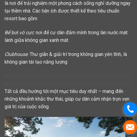
là nơi để trải nghiệm một phong cách sống nghỉ dưỡng ngay
tại thềm nhà. Các tiện ích được thiết kế theo tiêu chuẩn
resort bao gồm
Bể bơi vô cực
: nơi để cư dân đắm mình trong làn nước mát
lành giữa không gian xanh mát.
Clubhouse
: Thư giãn & giải trí trong không gian yên tĩnh, là
không gian tái tạo năng lượng
Đường dạo bộ và khu vực thể thao ngoài trời
: Kết nối cộng
đồng cư dân qua những hoạt động thể thao giữa thiên nhiên
Tất cả đều hướng tới một mục tiêu duy nhất – mang đến
những khoảnh khắc thư thái, giúp cư dân cảm nhận trọn vẹn
giá trị của cuộc sống.