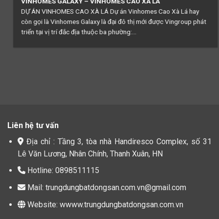
THE QUEEN 360 GIẢI PHÓNG
Chung cư The Queen 360 Giải Phóng là một kiệt tác kiến trúc
được xây dựng trên khu đất rộng 4.879m², với quy mô 35 tầng
nổi và 5 tầng hầm, cung cấp 935 căn hộ...
Liên hệ tư vấn
Địa chỉ : Tầng 3, tòa nhà Handiresco Complex, số 31
Lê Văn Lương, Nhân Chính, Thanh Xuân, HN
Hotline: 0898511115
Mail: trungdungbatdongsan.com.vn@gmail.com
Website: wwww.trungdungbatdongsan.com.vn