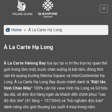
Bỏ
qua
nội
dung
Home
»
À La Carte Hạ Long
À La Carte Hạ Long
À La Carte Halong Bay
tọa lạc tại vị trí thu trọn kỳ quan thế
giới trong tầm mắt, bước chân xuống là bãi tắm, đồng thời
cận kề quảng trường Marina Square và InterContinental Hạ
Long. À La Carte Hạ Long Bay được mệnh danh là “
Kiệt tác
Vịnh Chân Mây
” 100% căn hộ view Vịnh Hạ Long và Sở hữu
lâu dài, sẽ đón đợi hàng ngàn du khách đến chinh phục “cao
độ độc tôn” (41 tầng – 157.95m) và “trải nghiệm độc bản”
dành riêng cho giới thượng lưu suốt 4 mùa trong năm.