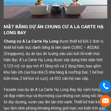
MẶT BẰNG DỰ ÁN CHUNG CƯ A LA CARTE HẠ
LONG BAY
Chung cư A La Carte Hạ Long
được thiết kế bởi 2 đơn vị
thiết kế kiến trúc danh tiếng là liên danh CUBIC – AEDAS
(Singapore), dự án tạo ấn tượng sâu sắc bởi lối kiến trúc
hiện đại. A La Carte Hạ Long được xây dựng trên diện tích
5.125 m2 có quy mô 41 tầng nổi và 2 tầng hầm, bao gồm
khu tiện ích của tòa nhà (5 nhà hàng & rooftop bar, 1 bể bơi
bốn mùa, 2 bể bơi vô cực), và 932 căn hộ cao cấp…
Facade của dự án A La Carte Hạ Long Bay lấy cảm hứng từ
vẻ đẹp mềm mại và thơ mộng của những con sóng nối liền
từ đại dương, vươn cao lên tận trời xanh. Thiết kế tràn kính
tạo tầm nhìn phóng khoáng không giới hạn, nơi biển trời gặp