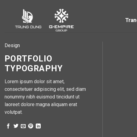
Bỏ
qua
nội
Tran
dung
Design
PORTFOLIO
TYPOGRAPHY
Lorem ipsum dolor sit amet,
consectetuer adipiscing elit, sed diam
nonummy nibh euismod tincidunt ut
laoreet dolore magna aliquam erat
volutpat.